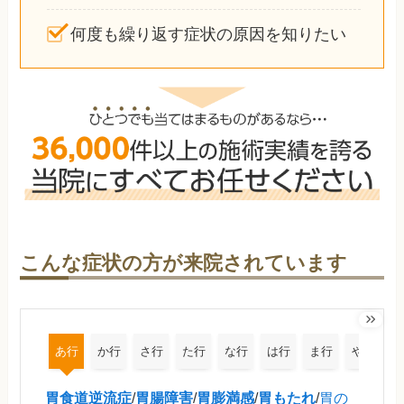
何度も繰り返す症状の原因を知りたい
こんな症状の方が来院されています
あ行
か行
さ行
た行
な行
は行
ま行
や行
胃食道逆流症
/
胃腸障害
/
胃膨満感
/
胃もたれ
/
胃の