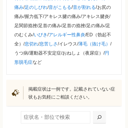
/
/
痛み
/
足のしびれ
/
音がこもる
音が割れる
お尻の
痛み/握力低下/アキレス腱の痛み/アキレス腱炎/
足関節捻挫/足首の痛み/足首の捻挫/足の痛み/足
のむくみ/
いびき
/
アレルギー性鼻炎
/ED（勃起不
全）/
息切れ
/
息苦しさ
/イレウス/
薄毛（抜け毛）
/
うつ病/運動器不安定症/おねしょ（夜尿症）/
円
形脱毛症
など
掲載症状は一例です。記載されていない症
状もお気軽にご相談ください。
検索