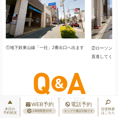
①地下鉄東山線「一社」2番出口へ出ます
②ローソンが
直進してくだ
WEB予約
電話予約
本日の
症状検索
24時間受付中
タップで通話可能です
予約状況
はこちら