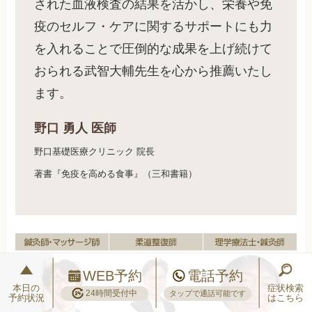
された血液検査の結果を活かし、栄養や免
疫のセルフ・ケアに関するサポートにも力
を入れることで圧倒的な成果を上げ続けて
おられる武智大輔先生を心から推薦いたし
ます。
野口 勇人 医師
野口基礎医療クリニック 院長
著書『免疫を高める食事』（三和書籍）
WEB予約
電話予約
本日の
症状検索
24時間受付中
タップで通話可能です
予約状況
はこちら