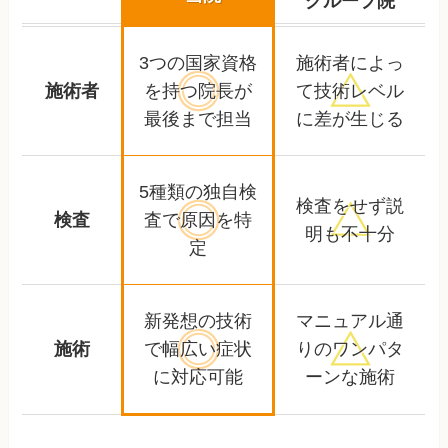
グループ院
3つの国家資格
施術者によっ
施術者
を持つ
院長が
て
技術レベル
最後まで担当
に差が生じる
5種類の独自検
検査をせず
説
検査
査で
原因を特
明も不十分
定
新発想の技術
マニュアル通
施術
で幅広い
症状
りの
ワンパタ
に対応可能
ーンな施術