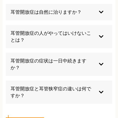
耳管開放症は自然に治りますか？
軽度の耳管開放症は自然経過で改善することもあ
ります。特に急激なダイエットや脱水が原因の場
耳管開放症の人がやってはいけないこ
合、体重が戻ったり水分摂取が適切になれば症状
とは？
が軽減することがあります。しかし、多くの場合
は適切な治療や生活習慣の改善が必要です。
鼻すすりは避けるべきです。一時的に症状が楽に
なるように感じても、中耳炎などの合併症につな
耳管開放症の症状は一日中続きます
がります。また、過度のダイエットや脱水を引き
か？
起こす行動も避けましょう。適切な水分摂取と栄
養バランスの良い食事を心がけてください。
症状の現れ方には個人差があり、時間帯や体調、
姿勢によって変動します。多くの場合、頭を下げ
耳管開放症と耳管狭窄症の違いは何で
たり横になったりすると症状が軽減する傾向があ
すか？
ります。また、ストレスや疲労で悪化することも
多いです。
耳管開放症は耳管が常に開いている状態、耳管狭
窄症は耳管が狭くなり十分に開かない状態です。