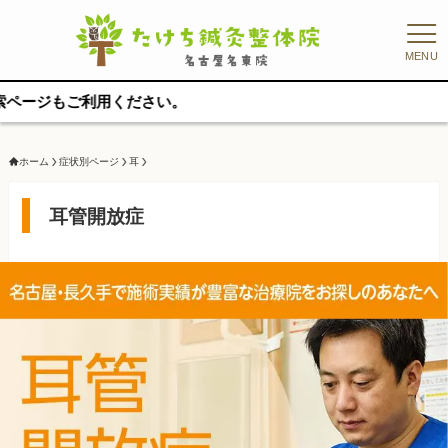
MENU
ください。
ホーム
症状別ページ
耳
耳管開放症