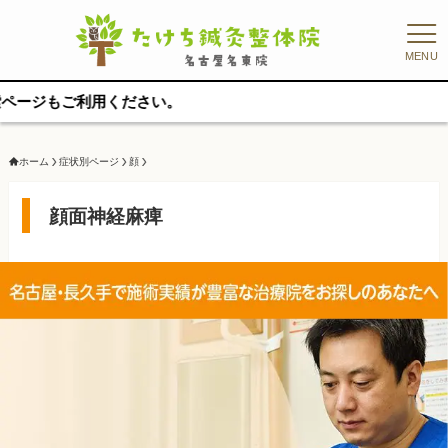
MENU
ださい。
ホーム
症状別ページ
顔
顔面神経麻痺