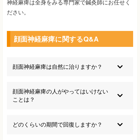
神経麻痺は全身をみる専門家で鍼灸師にお任せく
ださい。
顔面神経麻痺に関するQ&A
顔面神経麻痺は自然に治りますか？
軽症から中等症の場合、適切な治療により多くの
患者が1-3ヶ月で回復します。しかし重症例では6
顔面神経麻痺の人がやってはいけない
ヶ月以上かかることもあり、後遺症が残る可能性
ことは？
もあります。自然治癒に頼らず、早期の専門的な
治療が重要です。
強い顔面マッサージや低周波刺激、無理な表情運
動は避けてください。これらは後遺症を悪化させ
どのくらいの期間で回復しますか？
る可能性があります。また目が閉じにくい場合は
目の保護が重要です。
軽症は1ヶ月以内、中等症は1-3ヶ月、重症は3-6