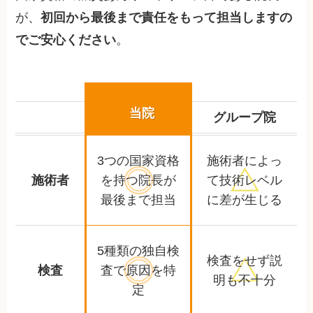
が、
初回から最後まで責任をもって担当しますの
でご安心ください
。
当院
グループ院
3つの国家資格
施術者によっ
施術者
を持つ
院長が
て
技術レベル
最後まで担当
に差が生じる
5種類の独自検
検査をせず
説
検査
査で
原因を特
明も不十分
定