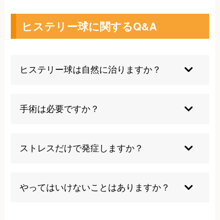
ヒステリー球に関するQ&A
ヒステリー球は自然に治りますか？
数時間や数日で自然に治ることがありますが、1
週間以上持続する場合や、食事をとると違和感が
手術は必要ですか？
強くなる場合は、まず病院を受診することが推奨
されます。自然に治る可能性もありますが、スト
常、手術は必要ありません。ヒステリー球は、の
レスや不安が続く場合は、改善しにくい印象があ
どに異物感や圧迫感を感じる状態で、ストレスや
ストレスだけで発症しますか？
ります。
精神的な要因が原因とされています。耳鼻咽喉科
や内科での検査で身体的な異常がないことが確認
ストレスだけで発症するわけではありませんが、
されれば、精神的なストレスや自律神経の乱れが
ストレスが大きな要因の一つです。心理的な要
やってはいけないことはありますか？
原因と考えられます
因、特に無意識の葛藤や感情の抑圧も原因となり
ます。また、自律神経のバランスが崩れることも
必要以上な過度な咳払いは喉に負担をかけるため