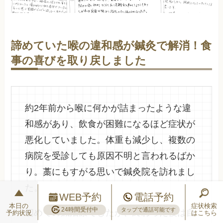
諦めていた喉の違和感が鍼灸で解消！食
事の喜びを取り戻しました
約2年前から喉に何かが詰まったような違
和感があり、飲食が困難になるほど症状が
悪化していました。体重も減少し、複数の
病院を受診しても原因不明と言われるばか
り。藁にもすがる思いで鍼灸院を訪れまし
た。
WEB予約
電話予約
本日の
症状検索
24時間受付中
タップで通話可能です
初めての鍼治療でしたが、終わった後は自
予約状況
はこちら