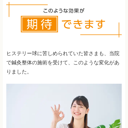
症状を悪化させる要因です。さらに、生活習慣や
控えたほうが良いです。他には乾燥や刺激物の摂
環境的な要因も影響を与えることがあります。
取も避けるべきで、カフェインやアルコール、タ
バコは喉を荒らします。ストレスを溜め込まない
ために、睡眠や食事のリズムを整えることで自律
神経を安定させることが大切です。
ヒステリー球に苦しめられていた皆さまも、当院
で鍼灸整体の施術を受けて、このような変化があ
りました。