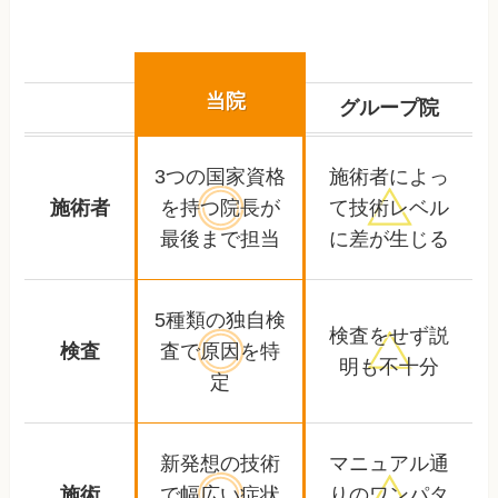
当院
グループ院
3つの国家資格
施術者によっ
施術者
を持つ
院長が
て
技術レベル
最後まで担当
に差が生じる
5種類の独自検
検査をせず
説
検査
査で
原因を特
明も不十分
定
新発想の技術
マニュアル通
施術
で幅広い
症状
りの
ワンパタ