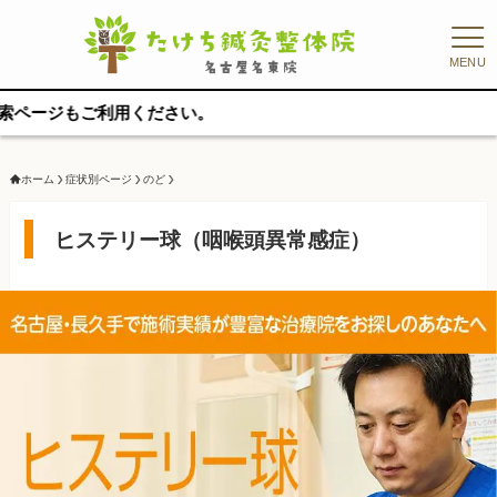
MENU
ください。
ホーム
症状別ページ
のど
ヒステリー球（咽喉頭異常感症）