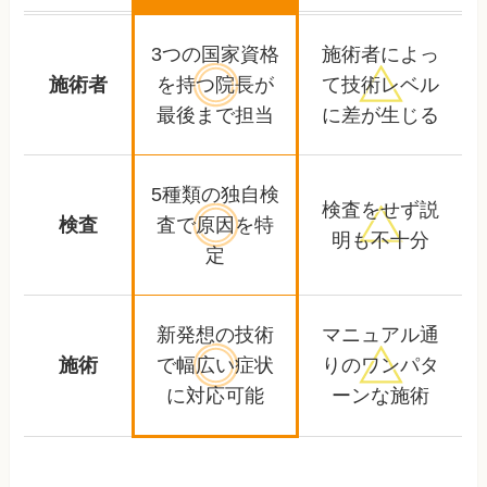
3つの国家資格
施術者によっ
施術者
を持つ
院長が
て
技術レベル
最後まで担当
に差が生じる
5種類の独自検
検査をせず
説
検査
査で
原因を特
明も不十分
定
新発想の技術
マニュアル通
施術
で幅広い
症状
りの
ワンパタ
に対応可能
ーンな施術