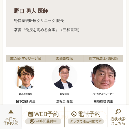
野口 勇人 医師
野口基礎医療クリニック 院長
著書『免疫を高める食事』（三和書籍）
WEB予約
電話予約
「プロからの推薦状」で全文をご紹介
本日の
症状検索
24時間受付中
タップで通話可能です
予約状況
はこちら