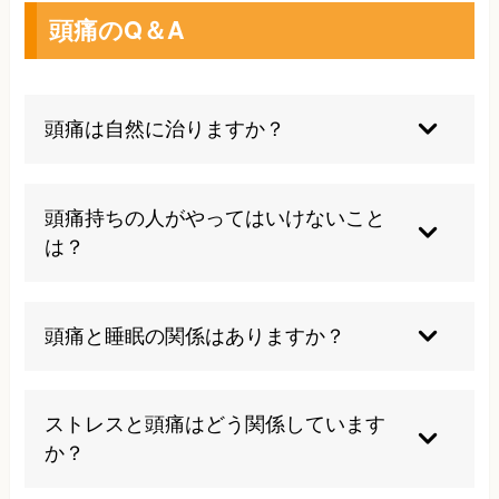
頭痛のQ＆A
頭痛は自然に治りますか？
頭痛の種類によります。一時的な緊張型頭痛は休
息で改善することもありますが、片頭痛や群発頭
頭痛持ちの人がやってはいけないこと
痛などは適切な治療が必要です。慢性化した頭痛
は？
は自然治癒が難しく、放置すると約3割の方で症
状が悪化するため、早めの専門的な治療をお勧め
頭痛薬の過剰使用（月に10日以上）は薬物乱用頭
します。
痛を引き起こすリスクがあります。また、自分の
頭痛と睡眠の関係はありますか？
頭痛の引き金となる食品や行動（睡眠不足、過度
のストレス、特定の食品など）を把握し、できる
密接な関係があります。睡眠不足だけでなく睡眠
だけ避けることが大切です。
過多も頭痛の引き金になります。また、睡眠中や
ストレスと頭痛はどう関係しています
起床時に頭痛が起こることもあります。規則正し
か？
い睡眠習慣は頭痛予防の重要な要素です。