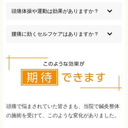
ストレスは頭痛の主要な誘因です。緊張状態が続
くと筋肉が硬くなり頭痛を引き起こします。興味
頭痛体操や運動は効果がありますか？
深いことに、ストレスがある時だけでなく、スト
レスから解放された時（週末など）にも頭痛が起
特に緊張型頭痛には、首や肩の筋肉をほぐす体操
こることがあります。
や適度な有酸素運動が効果的です。ただし、激し
腰痛に効くセルフケアはありますか？
い運動は逆に頭痛を誘発することもあるため、自
分に合った強度で行うことが大切です。
腰回りのストレッチをしたくなりますが、お尻
（殿筋群）、太ももの裏（大腿二頭筋）、ふくら
はぎ（腓腹筋）の定期的に動かすことです。1回
あたりの数秒のストレッチ、1時間に1度は立ち歩
くことも必要です。骨盤が寝ない姿勢を意識しま
しょう。
頭痛で悩まされていた皆さまも、当院で鍼灸整体
の施術を受けて、このような変化がありました。