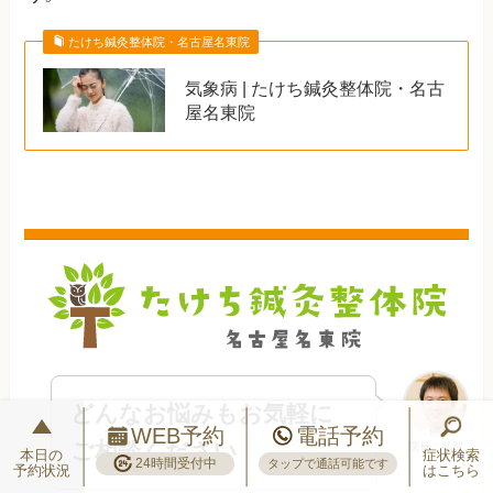
たけち鍼灸整体院・名古屋名東院
気象病 | たけち鍼灸整体院・名古
屋名東院
どんなお悩みもお気軽に
WEB予約
電話予約
ご相談ください
院長：武智
本日の
症状検索
24時間受付中
タップで通話可能です
予約状況
はこちら