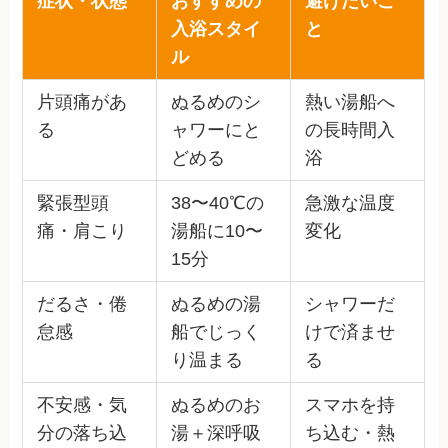
症状・状態
おすすめの
避けたいこ
入浴スタイ
と
ル
片頭痛があ
ぬるめのシ
熱い湯船へ
る
ャワーにと
の長時間入
どめる
浴
緊張型頭
38〜40℃の
急激な温度
痛・肩こり
湯船に10〜
変化
15分
だるさ・倦
ぬるめの湯
シャワーだ
怠感
船でじっく
けで済ませ
り温まる
る
不安感・気
ぬるめのお
スマホを持
分の落ち込
湯＋深呼吸
ち込む・熱