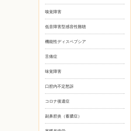
嗅覚障害
低音障害型感音性難聴
機能性ディスペプシア
舌痛症
味覚障害
口腔内不定愁訴
コロナ後遺症
副鼻腔炎（蓄膿症）
寒暖差疲労