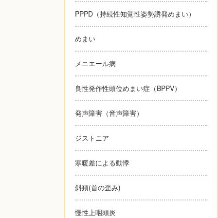
PPPD（持続性知覚性姿勢誘発めまい）
めまい
メニエール病
良性発作性頭位めまい症（BPPV）
発声障害（音声障害）
ジストニア
寒暖差による動悸
斜頚(首の歪み)
慢性上咽頭炎