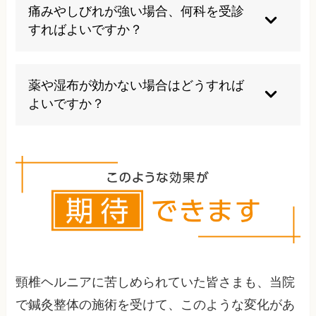
マホ操作など、首に負担をかける姿勢は避けてく
痛みやしびれが強い場合、何科を受診
ださい。重いものを持つ際も首に負担がかからな
すればよいですか？
いよう注意が必要です。
整形外科や脊椎外科を受診してください。MRI検
査などで詳しい状態を確認し、適切な治療方針を
薬や湿布が効かない場合はどうすれば
決定することが重要です。
よいですか？
医師や専門の治療院と相談し、リハビリや物理療
法、鍼灸治療などの代替療法を検討してくださ
い。必要に応じて手術も選択肢となります。
頸椎ヘルニアに苦しめられていた皆さまも、当院
で鍼灸整体の施術を受けて、このような変化があ