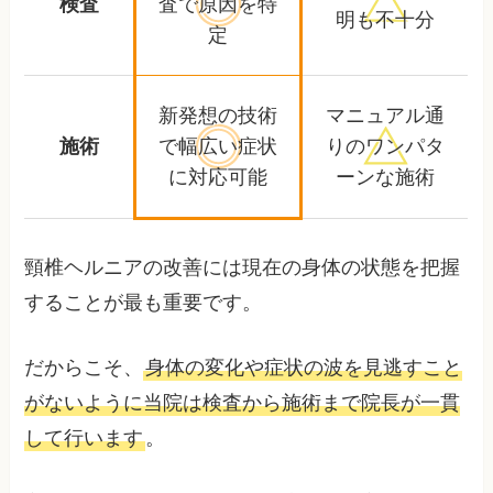
検査
査で
原因を特
明も不十分
定
新発想の技術
マニュアル通
施術
で幅広い
症状
りの
ワンパタ
に対応可能
ーンな施術
頸椎ヘルニアの改善には現在の身体の状態を把握
することが最も重要です。
だからこそ、
身体の変化や症状の波を見逃すこと
がないように当院は検査から施術まで院長が一貫
して行います
。