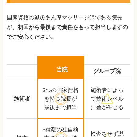
国家資格の鍼灸あん摩マッサージ師である院長
が、
初回から最後まで責任をもって担当しますの
でご安心ください
。
当院
グループ院
3つの国家資格
施術者によっ
施術者
を持つ
院長が
て
技術レベル
最後まで担当
に差が生じる
5種類の独自検
検査をせず
説