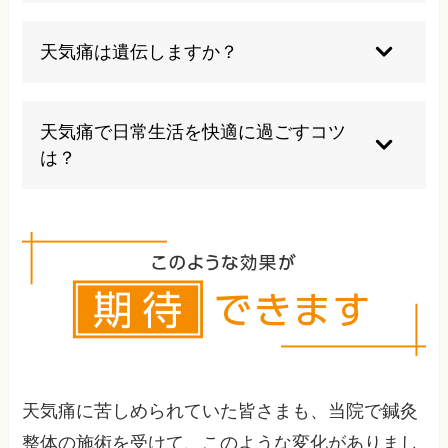
す。
天気痛は気象病の一部で、特に痛みや気分の落ち
込みなどが主な症状です。気象病はより広い概念
天気痛は遺伝しますか？
で、様々な体調不良を含みます。
現時点で遺伝との明確な関連は分かっていません
が、体質的に似た症状が出やすい家族もいます。
天気痛で日常生活を快適に過ごすコツ
環境要因も大きく影響します。
は？
天気予報をチェックし、体調変化の予兆を感じた
ら無理をせず、早めに休息やセルフケアを取り入
れると良いでしょう。
天気痛に苦しめられていた皆さまも、当院で鍼灸
整体の施術を受けて、このような変化がありまし