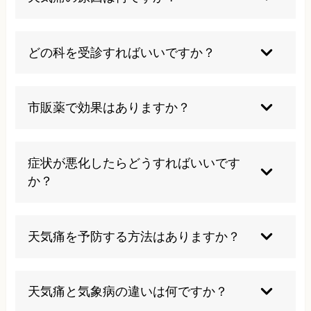
崩すことも症状悪化の原因になります。
気圧や気温、湿度の変化による自律神経の乱れや
内耳の過敏性が主な原因です。ストレスや生活習
どの科を受診すればいいですか？
慣の乱れも影響します。
頭痛なら頭痛外来や内科、めまいなら耳鼻科な
ど、症状に応じて専門科を選ぶと良いでしょう。
市販薬で効果はありますか？
気象病外来がある病院もあります。
一時的な症状緩和は期待できますが、根本的な解
決にはなりにくいです。継続的な改善には専門的
症状が悪化したらどうすればいいです
な治療が必要です。
か？
自己判断せず、早めに医療機関や専門の治療院を
受診してください。我慢せずに適切な対処を行う
天気痛を予防する方法はありますか？
ことが重要です。
規則正しい生活や耳のマッサージ、ストレッチな
どで自律神経を整えることが予防に役立ちます。
天気痛と気象病の違いは何ですか？
天気予報をチェックして早めの対策も効果的で