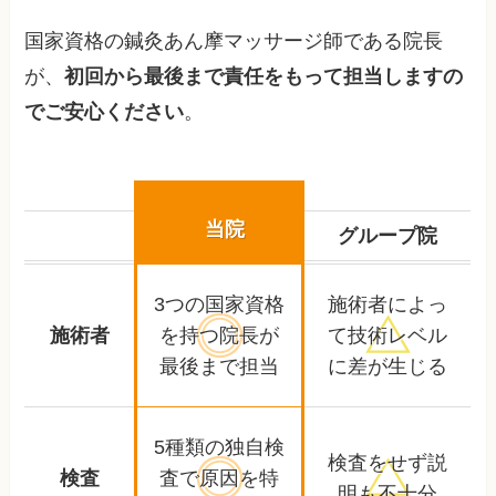
国家資格の鍼灸あん摩マッサージ師である院長
が、
初回から最後まで責任をもって担当しますの
でご安心ください
。
当院
グループ院
3つの国家資格
施術者によっ
施術者
を持つ
院長が
て
技術レベル
最後まで担当
に差が生じる
5種類の独自検
検査をせず
説
検査
査で
原因を特
明も不十分