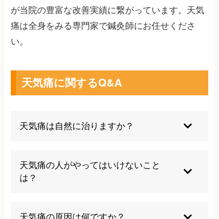
が当院の豊富な改善実績に繋がっています。天気
痛は全身をみる専門家で鍼灸師にお任せくださ
い。
天気痛に関するQ&A
天気痛は自然に治りますか？
体質や生活習慣の見直しで軽減することもありま
すが、多くの場合、適切な治療やセルフケアが必
天気痛の人がやってはいけないこと
要です。症状が続く場合は医療機関に相談しまし
は？
ょう。
無理をして症状を我慢したり、自己判断で強い薬
を使い続けることは避けましょう。生活リズムを
天気痛の原因は何ですか？