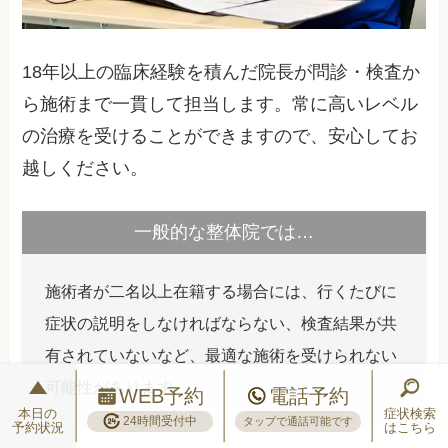
18年以上の臨床経験を積んだ院長が問診・検査か
ら施術まで一貫して担当します。常に高いレベル
の治療を受けることができますので、安心してお
越しください。
一般的な整体院では…
施術者が二名以上在籍する場合には、行くたびに
症状の説明をしなければならない、検査結果が共
有されていないなど、最適な施術を受けられない
可能性があります。
WEB予約
電話予約
本日の
症状検索
24時間受付中
タップで通話可能です
予約状況
はこちら