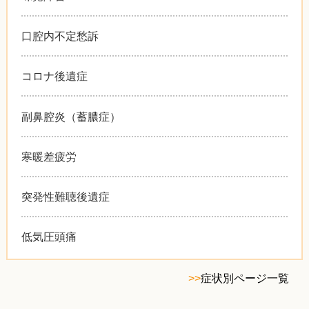
口腔内不定愁訴
コロナ後遺症
副鼻腔炎（蓄膿症）
寒暖差疲労
突発性難聴後遺症
低気圧頭痛
>>
症状別ページ一覧