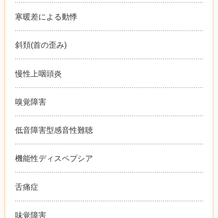
寒暖差による動悸
斜頚(首の歪み)
慢性上咽頭炎
嗅覚障害
低音障害型感音性難聴
機能性ディスペプシア
舌痛症
味覚障害