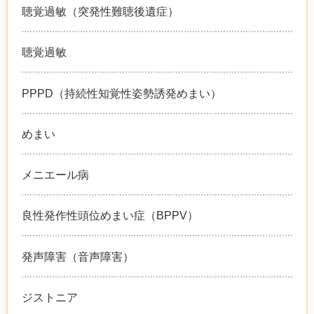
聴覚過敏（突発性難聴後遺症）
聴覚過敏
PPPD（持続性知覚性姿勢誘発めまい）
めまい
メニエール病
良性発作性頭位めまい症（BPPV）
発声障害（音声障害）
ジストニア