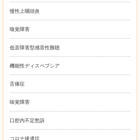
慢性上咽頭炎
嗅覚障害
低音障害型感音性難聴
機能性ディスペプシア
舌痛症
味覚障害
口腔内不定愁訴
コロナ後遺症