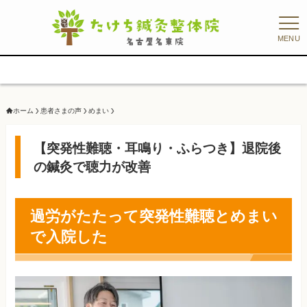
MENU
ホーム
患者さまの声
めまい
【突発性難聴・耳鳴り・ふらつき】退院後
の鍼灸で聴力が改善
過労がたたって突発性難聴とめまい
で入院した