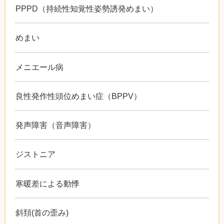
PPPD（持続性知覚性姿勢誘発めまい）
めまい
メニエール病
良性発作性頭位めまい症（BPPV）
発声障害（音声障害）
ジストニア
寒暖差による動悸
斜頚(首の歪み)