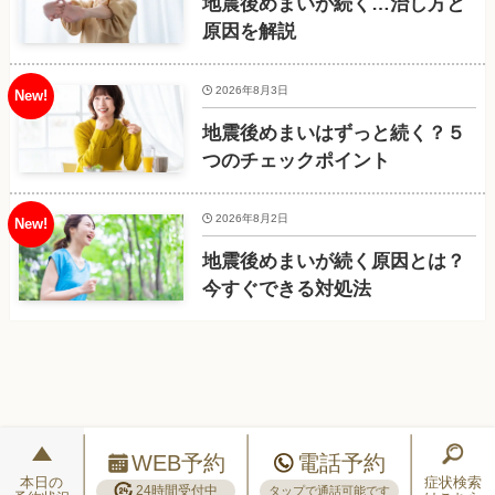
地震後めまいが続く…治し方と
原因を解説
2026年8月3日
地震後めまいはずっと続く？５
つのチェックポイント
2026年8月2日
地震後めまいが続く原因とは？
今すぐできる対処法
WEB予約
電話予約
本日の
症状検索
24時間受付中
タップで通話可能です