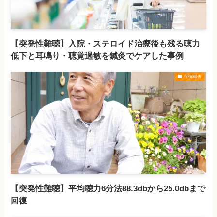
【突発性難聴】入院・ステロイド治療後も残る聴力
低下と耳鳴り・聴覚過敏を鍼灸でケアした事例
症例報告
【突発性難聴】平均聴力6分法88.3dbから25.0dbまで
回復