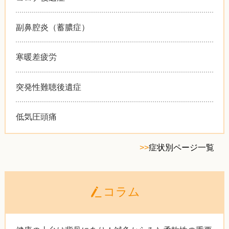
副鼻腔炎（蓄膿症）
寒暖差疲労
突発性難聴後遺症
低気圧頭痛
>>
症状別ページ一覧
コラム