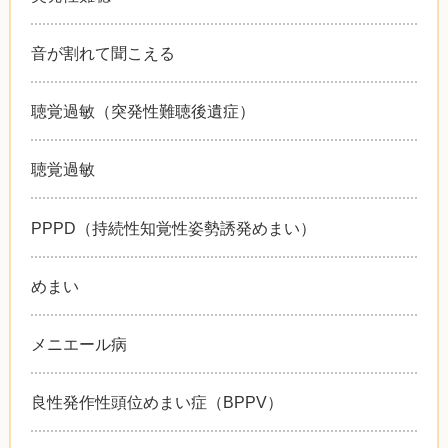
音が割れて聞こえる
聴覚過敏（突発性難聴後遺症）
聴覚過敏
PPPD（持続性知覚性姿勢誘発めまい）
めまい
メニエール病
良性発作性頭位めまい症（BPPV）