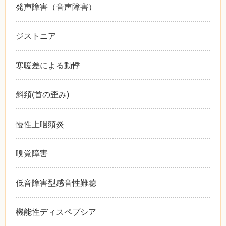
発声障害（音声障害）
ジストニア
寒暖差による動悸
斜頚(首の歪み)
慢性上咽頭炎
嗅覚障害
低音障害型感音性難聴
機能性ディスペプシア