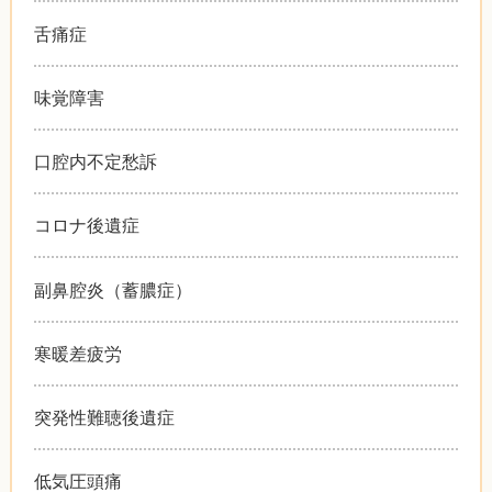
舌痛症
味覚障害
口腔内不定愁訴
コロナ後遺症
副鼻腔炎（蓄膿症）
寒暖差疲労
突発性難聴後遺症
低気圧頭痛