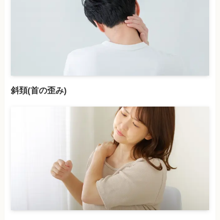
斜頚(首の歪み)