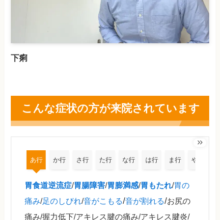
下痢
こんな症状の方が来院されています
あ行
か行
さ行
た行
な行
は行
ま行
や行
胃食道逆流症
/
胃腸障害
/
胃膨満感
/
胃もたれ
/
胃の
/
/
痛み
/
足のしびれ
/
音がこもる
音が割れる
お尻の
痛み/握力低下/アキレス腱の痛み/アキレス腱炎/