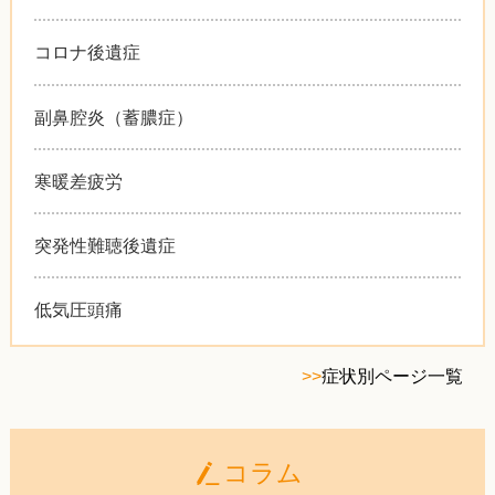
コロナ後遺症
副鼻腔炎（蓄膿症）
寒暖差疲労
突発性難聴後遺症
低気圧頭痛
>>
症状別ページ一覧
コラム