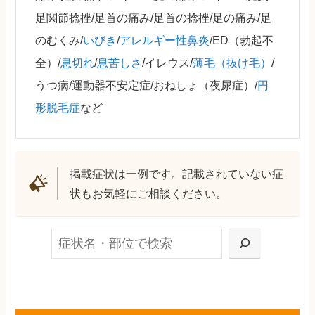
足関節捻挫/足首の痛み/足首の捻挫/足の痛み/足
のむくみ/
いびき
/
アレルギー性鼻炎
/ED（勃起不
全）/
息切れ
/
息苦しさ
/イレウス/
薄毛（抜け毛）
/
うつ病/運動器不安定症/おねしょ（夜尿症）/
円
形脱毛症
など
掲載症状は一例です。記載されていない症
状もお気軽にご相談ください。
検索