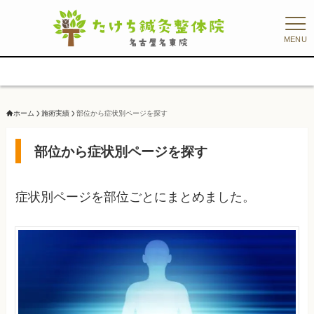
MENU
【5秒
ホーム
施術実績
部位から症状別ページを探す
部位から症状別ページを探す
症状別ページを部位ごとにまとめました。