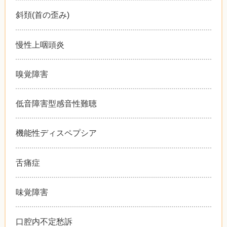
斜頚(首の歪み)
慢性上咽頭炎
嗅覚障害
低音障害型感音性難聴
機能性ディスペプシア
舌痛症
味覚障害
口腔内不定愁訴