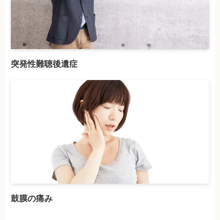
突発性難聴後遺症
鼓膜の痛み