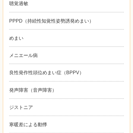
聴覚過敏
PPPD（持続性知覚性姿勢誘発めまい）
めまい
メニエール病
良性発作性頭位めまい症（BPPV）
発声障害（音声障害）
ジストニア
寒暖差による動悸