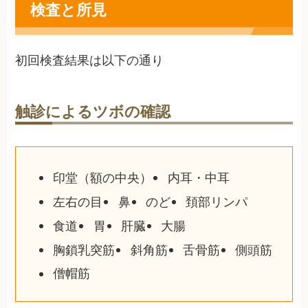
検査と所見
初回検査結果は以下の通り
触診によるツボの確認
印堂（額の中央）
内耳・中耳
左右の目
鼻
のど
頚部リンパ
食道
胃
肝臓
大腸
胸鎖乳突筋
斜角筋
舌骨筋
側頭筋
僧帽筋