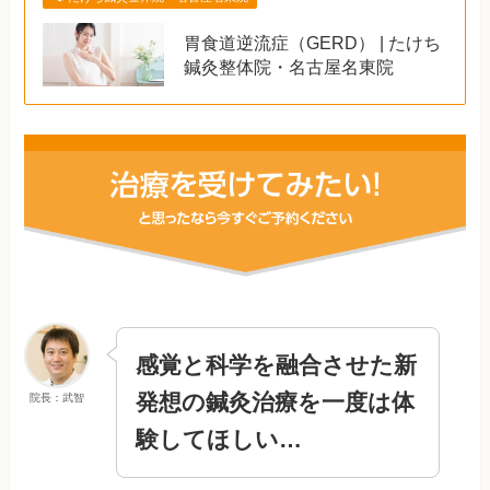
胃食道逆流症（GERD） | たけち
鍼灸整体院・名古屋名東院
感覚と科学を融合させた新
発想の鍼灸治療を一度は体
院長：武智
験してほしい…