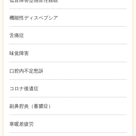
機能性ディスペプシア
舌痛症
味覚障害
口腔内不定愁訴
コロナ後遺症
副鼻腔炎（蓄膿症）
寒暖差疲労