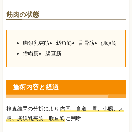
筋肉の状態
胸鎖乳突筋
斜角筋
舌骨筋
側頭筋
僧帽筋
腹直筋
施術内容と経過
検査結果の分析により
内耳、食道、胃、小腸、大
腸、胸鎖乳突筋、腹直筋
と判断