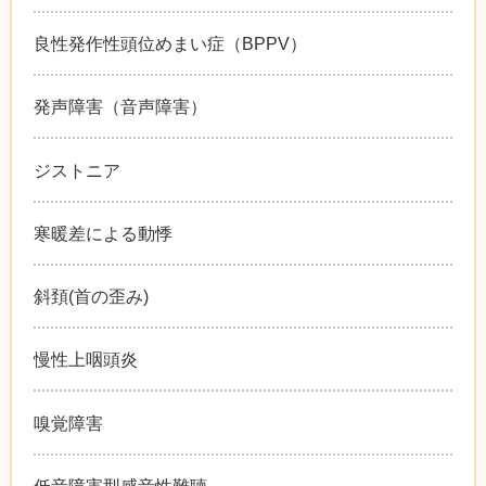
良性発作性頭位めまい症（BPPV）
発声障害（音声障害）
ジストニア
寒暖差による動悸
斜頚(首の歪み)
慢性上咽頭炎
嗅覚障害
低音障害型感音性難聴